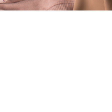
ЕТЫ НА
мать
а?