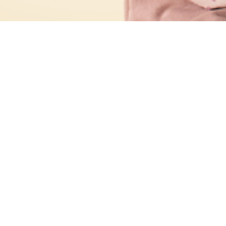
КЦИИ ВЫ ПОЛУЧИТЕ ОТВ
ВОПРОСЫ:
очему в воспитании ребенка должен прини
астие в большей степени родитель
отивоположного пола;
ак вырастить самостоятельного ребенка?
то главное в воспитании успешного человек