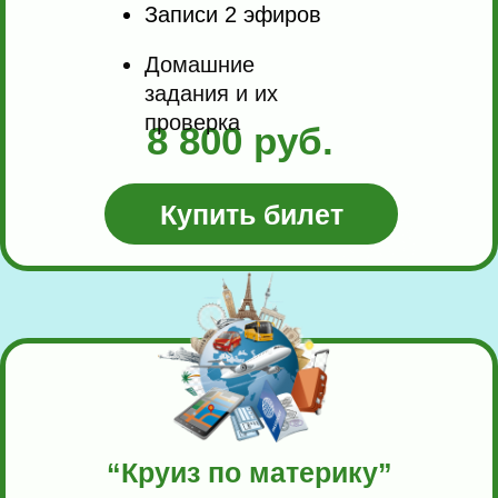
Записи 2 эфиров
Домашние
задания и их
проверка
8 800 руб.
03
Купить билет
“Круиз по материку”