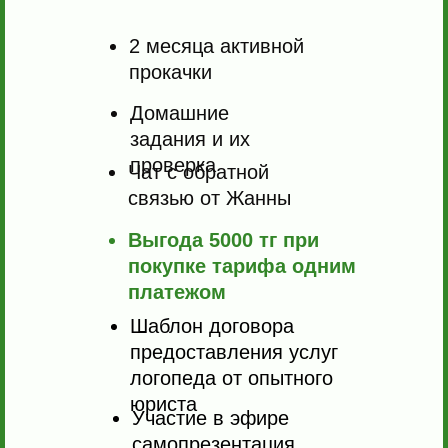
2 месяца активной
прокачки
Домашние
задания и их
проверка
Чат с обратной
связью от Жанны
Выгода 5000 тг при
покупке тарифа одним
платежом
Шаблон договора
предоставления услуг
логопеда от опытного
юриста
Участие в эфире
самопрезентация