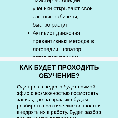
“Мастер логопедии”
ученики открывают свои
частные кабинеты,
Этот курс для Вас, если:
быстро растут
Активист движения
превентивных методов в
логопедии, новатор,
автор популярного
канала на ютуб и
КАК БУДЕТ ПРОХОДИТЬ
телеграмм
ОБУЧЕНИЕ?
Один раз в неделю будет прямой
эфир с возможностью посмотреть
запись, где на практике будем
разбирать практические вопросы и
внедрять их в работу. Будет разбор