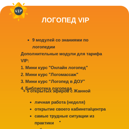
ЛОГОПЕД VIP
9 модулей со знаниями по
логопедии
Дополнительные модули для тарифа
VIP:
1.⁠ ⁠Мини курс "Онлайн логопед"
2.⁠ ⁠Мини курс "Логомассаж"
3.⁠ ⁠Мини курс “Логопед в ДОУ”
4.⁠ ⁠Библиотека логопеда
+ 5 открытых эфиров с Жанной
личная работа (неделя)
открытие своего кабинета/центра
самые трудные ситуации из
.
практики