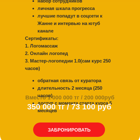
⁠набор сотрудников
личная шкала прогресса
лучшие попадут в соцсети к
Жанне и интервью на ютуб
канале
Сертификаты:
1.⁠ ⁠Логомассаж
2.⁠ ⁠⁠Онлайн логопед
3.⁠ ⁠⁠Мастер-логопедии 1.0(сам курс 250
часов)
обратная связь от куратора
длительность 2 месяца (250
часов)
Вместо 1 000 000 тг / 200 000руб
⁠доступ с момента старта курса 5
350 000 тг / 73 100 руб
месяцев
ЗАБРОНИРОВАТЬ